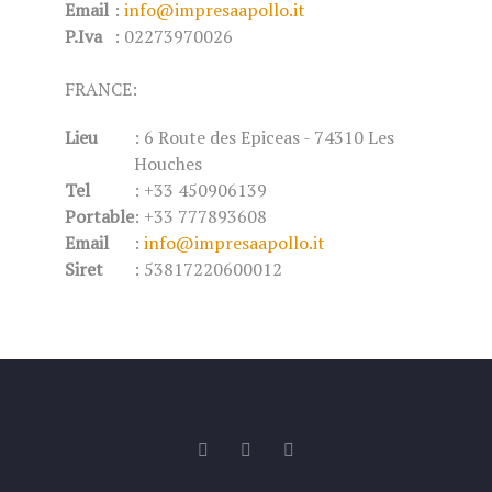
Email
:
info@impresaapollo.it
P.Iva
: 02273970026
FRANCE:
Lieu
: 6 Route des Epiceas - 74310 Les
Houches
Tel
: +33 450906139
Portable
: +33 777893608
Email
:
info@impresaapollo.it
Siret
: 53817220600012