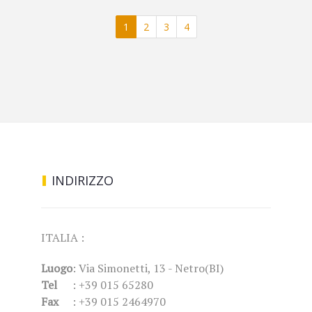
1
2
3
4
INDIRIZZO
ITALIA :
Luogo
: Via Simonetti, 13 - Netro(BI)
Tel
: +39 015 65280
Fax
: +39 015 2464970